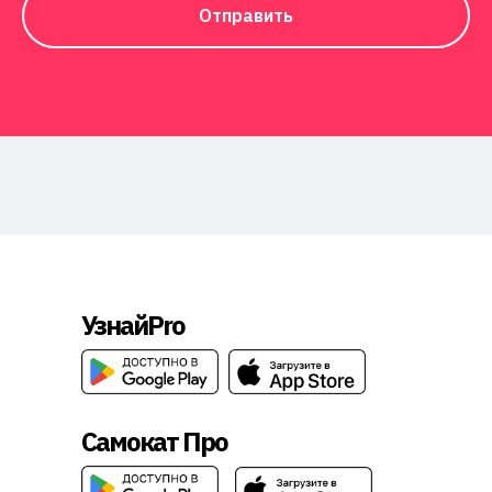
Отправить
УзнайPro
Самокат Про