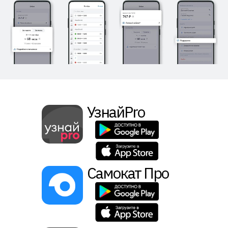
УзнайPro
Самокат Про