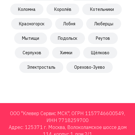
Коломна
Королёв
Котельники
Красногорск
Лобня
Люберцы
Мытищи
Подольск
Реутов
Серпухов
Химки
Щёлково
Электросталь
Орехово-Зуево
ООО "Клевер Сервис МСК", ОГРН 1157746600549,
ИНН 7718259700
Адрес: 125371 г. Москва, Волоколамское шоссе дом
114, корпус 1, пом.2/1