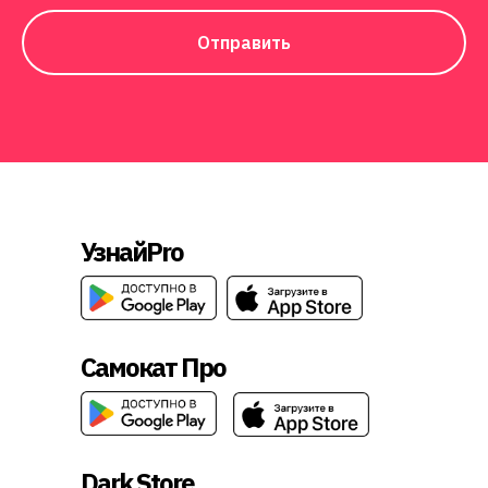
Отправить
УзнайPro
Самокат Про
Dark Store