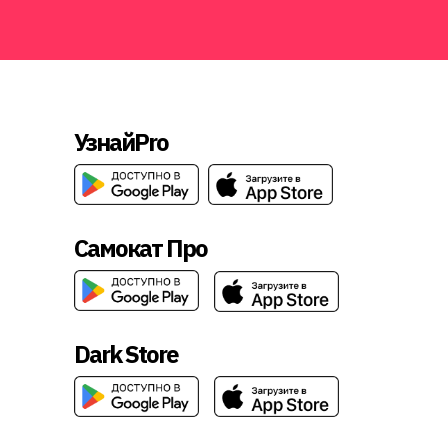
УзнайPro
Самокат Про
Dark Store